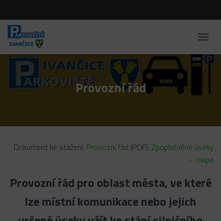
P
Ř
E
P
N
Provozní řád
O
U
T
N
A
V
Dokument ke stažení:
Provozní řád
(PDF),
Zpoplatněné úseky
I
G
– mapa
A
C
Provozní řád pro oblast města, ve které
I
lze místní komunikace nebo jejich
určené úseky užít ke stání silničního